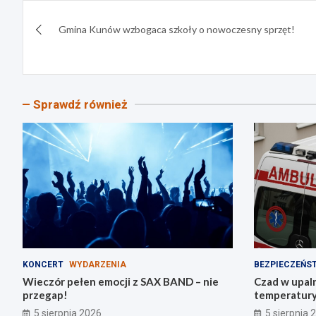
Nawigacja
Gmina Kunów wzbogaca szkoły o nowoczesny sprzęt!
wpisu
Sprawdź również
KONCERT
WYDARZENIA
BEZPIECZEŃS
Wieczór pełen emocji z SAX BAND – nie
Czad w upaln
przegap!
temperatury 
tlenkiem wę
5 sierpnia 2026
5 sierpnia 