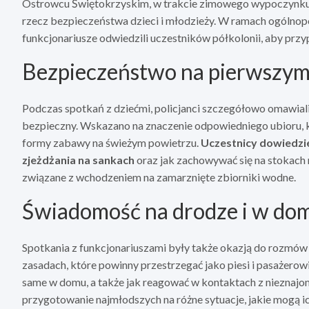
Ostrowcu Świętokrzyskim, w trakcie zimowego wypoczynku, p
rzecz bezpieczeństwa dzieci i młodzieży. W ramach ogólno
funkcjonariusze odwiedzili uczestników półkolonii, aby prz
Bezpieczeństwo na pierwszym
Podczas spotkań z dziećmi, policjanci szczegółowo omawiali 
bezpieczny. Wskazano na znaczenie odpowiedniego ubioru, k
formy zabawy na świeżym powietrzu.
Uczestnicy dowiedziel
zjeżdżania na sankach
oraz jak zachowywać się na stokach 
związane z wchodzeniem na zamarznięte zbiorniki wodne.
Świadomość na drodze i w do
Spotkania z funkcjonariuszami były także okazją do rozmów
zasadach, które powinny przestrzegać jako piesi i pasażero
same w domu, a także jak reagować w kontaktach z nieznajo
przygotowanie najmłodszych na różne sytuacje, jakie mogą ic