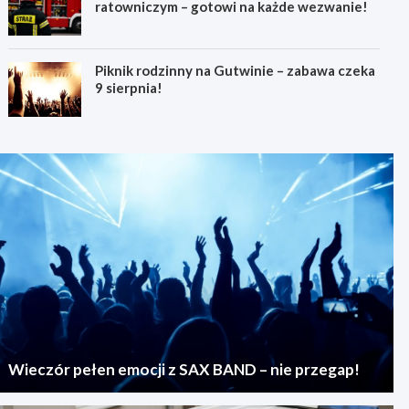
ratowniczym – gotowi na każde wezwanie!
Piknik rodzinny na Gutwinie – zabawa czeka
9 sierpnia!
Wieczór pełen emocji z SAX BAND – nie przegap!