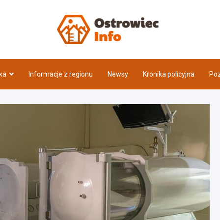
Ostrow
ka
Informacje z regionu
Newsy
Kronika policyjna
Poz