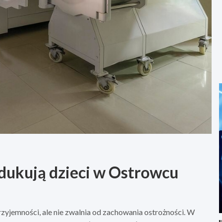
 edukują dzieci w Ostrowcu
zyjemności, ale nie zwalnia od zachowania ostrożności. W