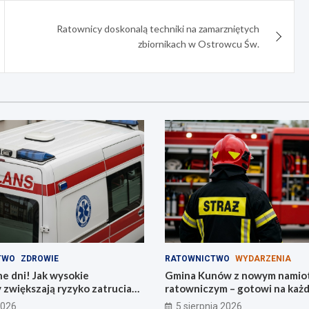
Ratownicy doskonalą techniki na zamarzniętych
zbiornikach w Ostrowcu Św.
TWO
ZDROWIE
RATOWNICTWO
WYDARZENIA
e dni! Jak wysokie
Gmina Kunów z nowym namio
zwiększają ryzyko zatrucia
ratowniczym – gotowi na każ
gla
wezwanie!
2026
5 sierpnia 2026