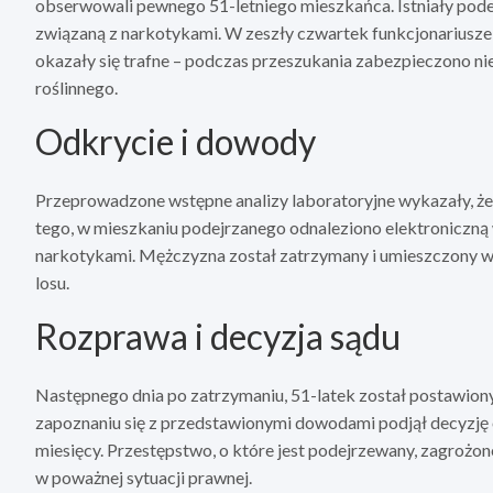
obserwowali pewnego 51-letniego mieszkańca. Istniały podej
związaną z narkotykami. W zeszły czwartek funkcjonariusze 
okazały się trafne – podczas przeszukania zabezpieczono 
roślinnego.
Odkrycie i dowody
Przeprowadzone wstępne analizy laboratoryjne wykazały, ż
tego, w mieszkaniu podejrzanego odnaleziono elektroniczn
narkotykami. Mężczyzna został zatrzymany i umieszczony w po
losu.
Rozprawa i decyzja sądu
Następnego dnia po zatrzymaniu, 51-latek został postawio
zapoznaniu się z przedstawionymi dowodami podjął decyzję
miesięcy. Przestępstwo, o które jest podejrzewany, zagrożon
w poważnej sytuacji prawnej.