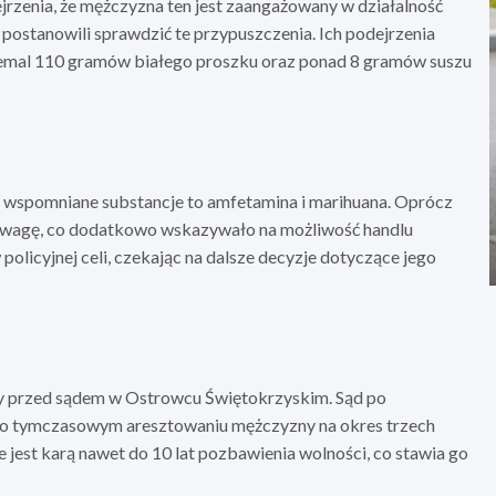
rzenia, że mężczyzna ten jest zaangażowany w działalność
postanowili sprawdzić te przypuszczenia. Ich podejrzenia
niemal 110 gramów białego proszku oraz ponad 8 gramów suszu
e wspomniane substancje to amfetamina i marihuana. Oprócz
ą wagę, co dodatkowo wskazywało na możliwość handlu
licyjnej celi, czekając na dalsze decyzje dotyczące jego
ny przed sądem w Ostrowcu Świętokrzyskim. Sąd po
 o tymczasowym aresztowaniu mężczyzny na okres trzech
e jest karą nawet do 10 lat pozbawienia wolności, co stawia go