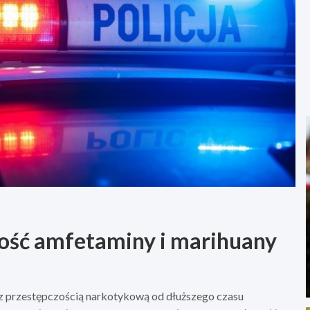
ilość amfetaminy i marihuany
 z przestępczością narkotykową od dłuższego czasu