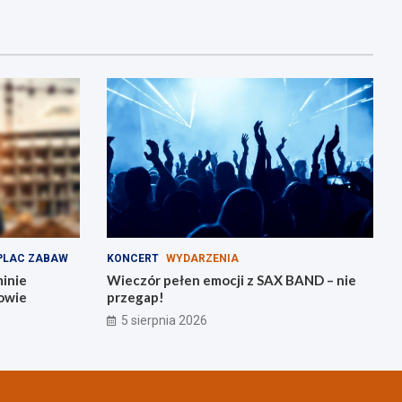
PLAC ZABAW
KONCERT
WYDARZENIA
minie
Wieczór pełen emocji z SAX BAND – nie
owie
przegap!
5 sierpnia 2026