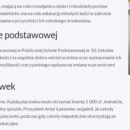
ającą na celu rozwijanie u dzieci i młodzieży postaw
elskim, ma na celu edukację młodych ludzi w zakresie
ania o przyszłości ich szkolnego środowiska.
le podstawowej
 prasowej w Publicznej Szkole Podstawowej nr 10. Szkolne
ności za wspólne dobro wśród uczniów oraz wzmacnianie ich
a możliwość rzeczywistego wpływu na zmiany w przestrzeni
ówek
zne. Każda placówka może otrzymać kwotę 5 000 zł. Jednakże,
żny sposób. Prezydent Artur Łakomiec wyjaśnił, że szkoły
lacówki, podczas gdy szkoły niepubliczne skorzystają ze
ukacyjne.