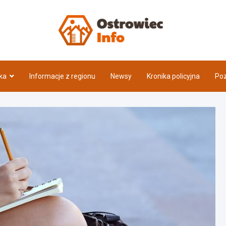
Ostrow
ka
Informacje z regionu
Newsy
Kronika policyjna
Poz