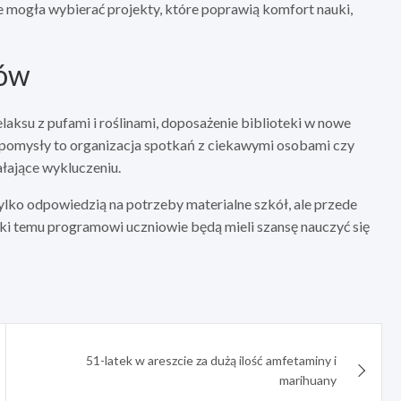
ie mogła wybierać projekty, które poprawią komfort nauki,
iów
ksu z pufami i roślinami, doposażenie biblioteki w nowe
 pomysły to organizacja spotkań z ciekawymi osobami czy
łające wykluczeniu.
lko odpowiedzią na potrzeby materialne szkół, ale przede
ki temu programowi uczniowie będą mieli szansę nauczyć się
51-latek w areszcie za dużą ilość amfetaminy i
marihuany