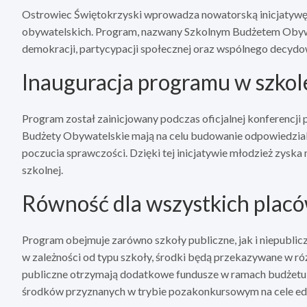
Ostrowiec Świętokrzyski wprowadza nowatorską inicjatywę, m
obywatelskich. Program, nazwany Szkolnym Budżetem Obywat
demokracji, partycypacji społecznej oraz wspólnego decydow
Inauguracja programu w szko
Program został zainicjowany podczas oficjalnej konferencji
Budżety Obywatelskie mają na celu budowanie odpowiedzial
poczucia sprawczości. Dzięki tej inicjatywie młodzież zysk
szkolnej.
Równość dla wszystkich plac
Program obejmuje zarówno szkoły publiczne, jak i niepublic
w zależności od typu szkoły, środki będą przekazywane w ró
publiczne otrzymają dodatkowe fundusze w ramach budżetu p
środków przyznanych w trybie pozakonkursowym na cele ed