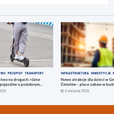
TWO
PRZEPISY
TRANSPORT
INFRASTRUKTURA
INWESTYCJE
two na drogach: różne
Nowe atrakcje dla dzieci w G
a pojazdów o podobnym
Ćmielów – place zabaw w bud
2026
6 sierpnia 2026