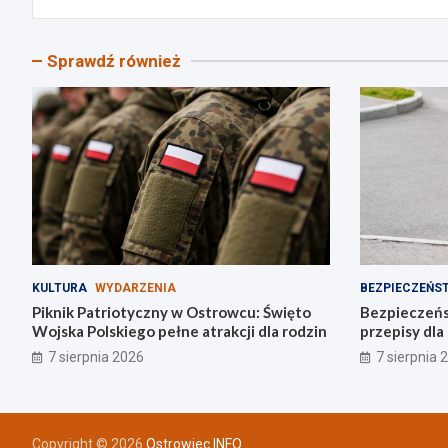
Sprawdź również
KULTURA
WYDARZENIA
BEZPIECZEŃS
Piknik Patriotyczny w Ostrowcu: Święto
Bezpieczeńs
Wojska Polskiego pełne atrakcji dla rodzin
przepisy dl
napędzie
7 sierpnia 2026
7 sierpnia 
Copyright © 2026
Ostrowiec INFO