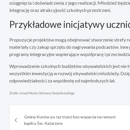
osiągnięcia i doświadczenia z jego realizacji. Młodzież będz
integrację oraz atrakcyjność szkolnych przestrzeni.
Przykładowe inicjatywy uczn
Propozycje projektów mogą obejmować stworzenie strefy rela
materiały czy zakup sprzętu do nagrywania podcastów. Inne
programy integracyjne wspierające współpracę i przeciwdzia
Wprowadzenie szkolnych budżetów obywatelskich jest nie ty
wszystkim inwestycją w rozwój obywatelski młodzieży. Dzię
odpowiedzialności za wspólnotę od najmłodszych lat.
Źródło: Urząd Miasta Ostrowca Świętokrzyskiego
Nawigacja
Gmina Kunów po raz trzeci bez wsparcia na remont
wpisu
kaplicy Św. Katarzyny