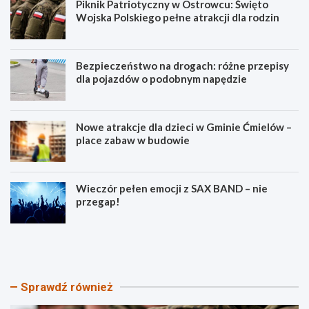
Piknik Patriotyczny w Ostrowcu: Święto
Wojska Polskiego pełne atrakcji dla rodzin
Bezpieczeństwo na drogach: różne przepisy
dla pojazdów o podobnym napędzie
Nowe atrakcje dla dzieci w Gminie Ćmielów –
place zabaw w budowie
Wieczór pełen emocji z SAX BAND – nie
przegap!
P
B
i
e
k
z
n
p
i
i
Sprawdź również
k
e
P
c