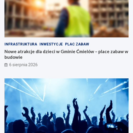
a
n
t
y
r
m
a
n
k
a
c
p
j
ę
i
d
INFRASTRUKTURA
INWESTYCJE
PLAC ZABAW
d
z
Nowe atrakcje dla dzieci w Gminie Ćmielów – place zabaw w
l
i
budowie
a
e
r
6 sierpnia 2026
o
d
z
i
n