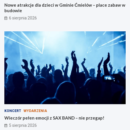
Nowe atrakcje dla dzieci w Gminie Ćmielów – place zabaw w
l
i
budowie
a
e
r
6 sierpnia 2026
o
d
z
i
n
KONCERT
WYDARZENIA
Wieczór pełen emocji z SAX BAND – nie przegap!
5 sierpnia 2026