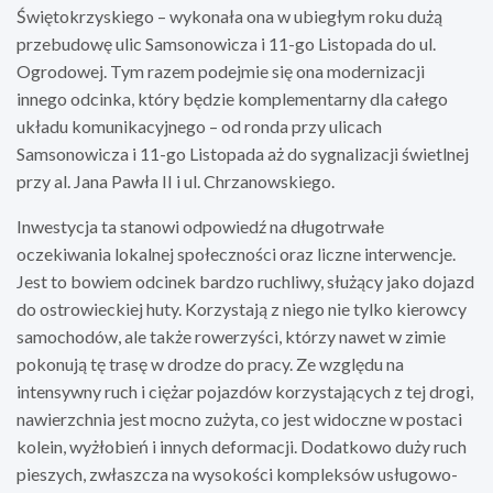
Świętokrzyskiego – wykonała ona w ubiegłym roku dużą
przebudowę ulic Samsonowicza i 11-go Listopada do ul.
Ogrodowej. Tym razem podejmie się ona modernizacji
innego odcinka, który będzie komplementarny dla całego
układu komunikacyjnego – od ronda przy ulicach
Samsonowicza i 11-go Listopada aż do sygnalizacji świetlnej
przy al. Jana Pawła II i ul. Chrzanowskiego.
Inwestycja ta stanowi odpowiedź na długotrwałe
oczekiwania lokalnej społeczności oraz liczne interwencje.
Jest to bowiem odcinek bardzo ruchliwy, służący jako dojazd
do ostrowieckiej huty. Korzystają z niego nie tylko kierowcy
samochodów, ale także rowerzyści, którzy nawet w zimie
pokonują tę trasę w drodze do pracy. Ze względu na
intensywny ruch i ciężar pojazdów korzystających z tej drogi,
nawierzchnia jest mocno zużyta, co jest widoczne w postaci
kolein, wyżłobień i innych deformacji. Dodatkowo duży ruch
pieszych, zwłaszcza na wysokości kompleksów usługowo-