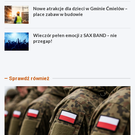
Nowe atrakcje dla dzieci w Gminie Ćmielów –
place zabaw w budowie
Wieczór pełen emocji z SAX BAND – nie
przegap!
P
B
i
e
k
z
n
p
i
i
Sprawdź również
k
e
P
c
a
z
t
e
r
ń
i
s
o
t
t
w
y
o
c
n